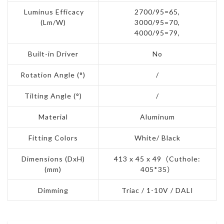
Luminus Efficacy
2700/95=65,
(Lm/W)
3000/95=70,
4000/95=79,
Built-in Driver
No
Rotation Angle (°)
/
Tilting Angle (°)
/
Material
Aluminum
Fitting Colors
White/ Black
Dimensions (DxH)
413 x 45 x 49（Cuthole:
(mm)
405*35）
Dimming
Triac / 1-10V / DALI